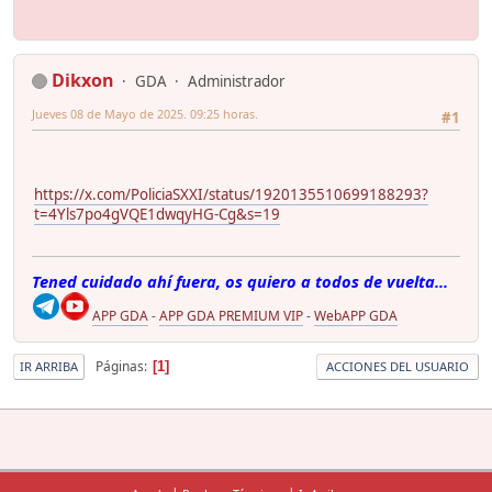
Dikxon
GDA
Administrador
Jueves 08 de Mayo de 2025. 09:25 horas.
#1
https://x.com/PoliciaSXXI/status/1920135510699188293?
t=4Yls7po4gVQE1dwqyHG-Cg&s=19
Tened cuidado ahí fuera, os quiero a todos de vuelta...
APP GDA
-
APP GDA PREMIUM VIP
-
WebAPP GDA
Páginas
1
IR ARRIBA
ACCIONES DEL USUARIO