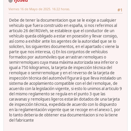
fjoseu
Viernes 16 de Mayo de 2025. 16:22 horas.
#1
Debe de tener la documentacion que se le exige a cualquier
vehiculo que fuera construido en españa, si nos referimos al
articulo 26 del RGVeh, se establece que el conductor de un
vehículo queda obligado a estar en posesión y llevar consigo,
así como a exhibir ante los agentes de la autoridad que se lo
soliciten, los siguientes documentos, en el apartado c viene la
parte que nos interesa, c) En los conjuntos de vehículos
formados por automóviles que arrastran remolques o
semirremolques cuya masa máxima autorizada sea inferior o
igual a 750 kilogramos, la tarjeta de inspección técnica del
remolque o semirremolque y en el reverso de la tarjeta de
inspección técnica del automóvil figurará que lleva instalado un
sistema de acoplamiento compatible con el del remolque, de
acuerdo con la legislación vigente, si esto lo unimos al articulo 9
del mismo reglamento se regula en el punto 3 que las
caravanas y remolques ligeros estarán dotados de una tarjeta
de inspección técnica, expedida de acuerdo con lo dispuesto
en la reglamentación vigente que se recoge en el anexo I, por
lo tanto deberia de obtener esa documentacion si no la tiene
del fabricante