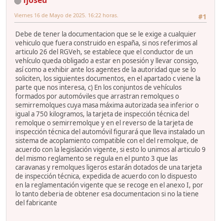
fjoseu
Viernes 16 de Mayo de 2025. 16:22 horas.
#1
Debe de tener la documentacion que se le exige a cualquier
vehiculo que fuera construido en españa, si nos referimos al
articulo 26 del RGVeh, se establece que el conductor de un
vehículo queda obligado a estar en posesión y llevar consigo,
así como a exhibir ante los agentes de la autoridad que se lo
soliciten, los siguientes documentos, en el apartado c viene la
parte que nos interesa, c) En los conjuntos de vehículos
formados por automóviles que arrastran remolques o
semirremolques cuya masa máxima autorizada sea inferior o
igual a 750 kilogramos, la tarjeta de inspección técnica del
remolque o semirremolque y en el reverso de la tarjeta de
inspección técnica del automóvil figurará que lleva instalado un
sistema de acoplamiento compatible con el del remolque, de
acuerdo con la legislación vigente, si esto lo unimos al articulo 9
del mismo reglamento se regula en el punto 3 que las
caravanas y remolques ligeros estarán dotados de una tarjeta
de inspección técnica, expedida de acuerdo con lo dispuesto
en la reglamentación vigente que se recoge en el anexo I, por
lo tanto deberia de obtener esa documentacion si no la tiene
del fabricante