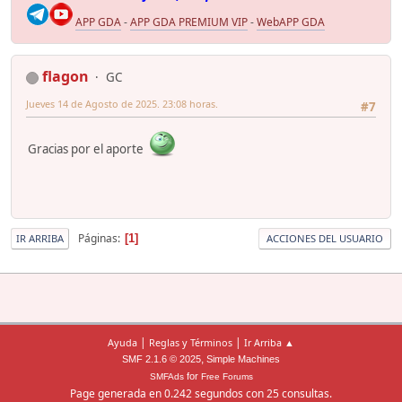
APP GDA
-
APP GDA PREMIUM VIP
-
WebAPP GDA
flagon
GC
Jueves 14 de Agosto de 2025. 23:08 horas.
#7
Gracias por el aporte
Páginas
1
IR ARRIBA
ACCIONES DEL USUARIO
|
|
Ayuda
Reglas y Términos
Ir Arriba ▲
,
SMF 2.1.6 © 2025
Simple Machines
for
SMFAds
Free Forums
Page generada en 0.242 segundos con 25 consultas.