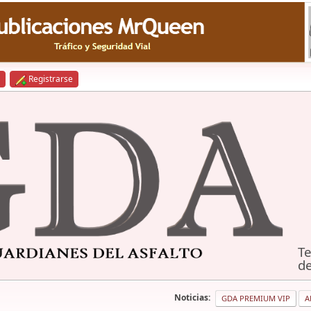
Registrarse
Te
de
Noticias:
GDA PREMIUM VIP
A