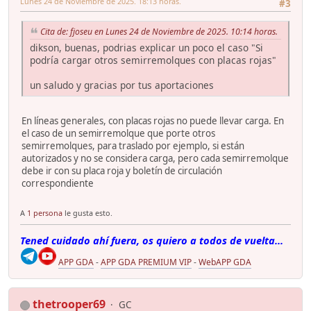
Lunes 24 de Noviembre de 2025. 18:13 horas.
#3
Cita de: fjoseu en Lunes 24 de Noviembre de 2025. 10:14 horas.
dikson, buenas, podrias explicar un poco el caso "Si
podría cargar otros semirremolques con placas rojas"
un saludo y gracias por tus aportaciones
En líneas generales, con placas rojas no puede llevar carga. En
el caso de un semirremolque que porte otros
semirremolques, para traslado por ejemplo, si están
autorizados y no se considera carga, pero cada semirremolque
debe ir con su placa roja y boletín de circulación
correspondiente
A
1 persona
le gusta esto.
Tened cuidado ahí fuera, os quiero a todos de vuelta...
APP GDA
-
APP GDA PREMIUM VIP
-
WebAPP GDA
thetrooper69
GC