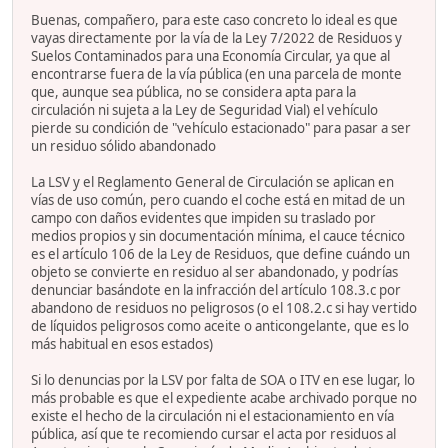
Buenas, compañero, para este caso concreto lo ideal es que
vayas directamente por la vía de la Ley 7/2022 de Residuos y
Suelos Contaminados para una Economía Circular, ya que al
encontrarse fuera de la vía pública (en una parcela de monte
que, aunque sea pública, no se considera apta para la
circulación ni sujeta a la Ley de Seguridad Vial) el vehículo
pierde su condición de "vehículo estacionado" para pasar a ser
un residuo sólido abandonado
La LSV y el Reglamento General de Circulación se aplican en
vías de uso común, pero cuando el coche está en mitad de un
campo con daños evidentes que impiden su traslado por
medios propios y sin documentación mínima, el cauce técnico
es el artículo 106 de la Ley de Residuos, que define cuándo un
objeto se convierte en residuo al ser abandonado, y podrías
denunciar basándote en la infracción del artículo 108.3.c por
abandono de residuos no peligrosos (o el 108.2.c si hay vertido
de líquidos peligrosos como aceite o anticongelante, que es lo
más habitual en esos estados)
Si lo denuncias por la LSV por falta de SOA o ITV en ese lugar, lo
más probable es que el expediente acabe archivado porque no
existe el hecho de la circulación ni el estacionamiento en vía
pública, así que te recomiendo cursar el acta por residuos al