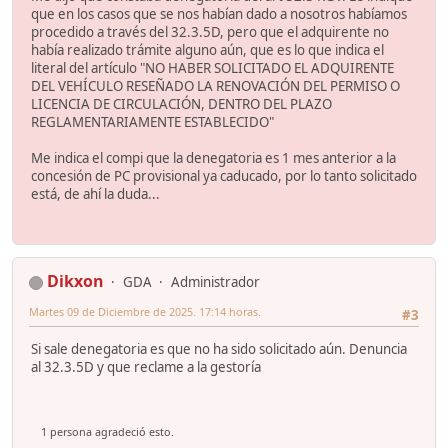
que en los casos que se nos habían dado a nosotros habíamos
procedido a través del 32.3.5D, pero que el adquirente no
había realizado trámite alguno aún, que es lo que indica el
literal del artículo "NO HABER SOLICITADO EL ADQUIRENTE
DEL VEHÍCULO RESEÑADO LA RENOVACIÓN DEL PERMISO O
LICENCIA DE CIRCULACIÓN, DENTRO DEL PLAZO
REGLAMENTARIAMENTE ESTABLECIDO"
Me indica el compi que la denegatoria es 1 mes anterior a la
concesión de PC provisional ya caducado, por lo tanto solicitado
está, de ahí la duda...
Dikxon
GDA
Administrador
Martes 09 de Diciembre de 2025. 17:14 horas.
#3
Si sale denegatoria es que no ha sido solicitado aún. Denuncia
al 32.3.5D y que reclame a la gestoría
1 persona agradeció esto.