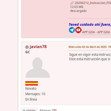
20200212_Instruccion_FSV
12.03 MB
descargado
Tened cuidado ahí fuera,
APP GDA
-
APP GDA
javian78
Miércoles 02 de Abril de 2025. 1
GC
Sigue en vigor esta instrucc
Dice esta instrucción que si
Novato
Mensajes: 10
En línea
Páginas
1
IR ARRIBA