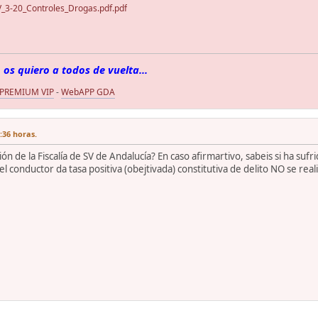
_3-20_Controles_Drogas.pdf.pdf
 os quiero a todos de vuelta...
 PREMIUM VIP
-
WebAPP GDA
9:36 horas.
ión de la Fiscalía de SV de Andalucía? En caso afirmartivo, sabeis si ha suf
 el conductor da tasa positiva (obejtivada) constitutiva de delito NO se re