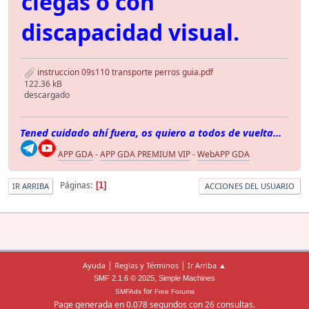
ciegas o con
discapacidad visual.
instruccion 09s110 transporte perros guia.pdf
122.36 kB
descargado
Tened cuidado ahí fuera, os quiero a todos de vuelta...
APP GDA
-
APP GDA PREMIUM VIP
-
WebAPP GDA
Páginas
1
IR ARRIBA
ACCIONES DEL USUARIO
|
|
Ayuda
Reglas y Términos
Ir Arriba ▲
,
SMF 2.1.6 © 2025
Simple Machines
for
SMFAds
Free Forums
Page generada en 0.078 segundos con 26 consultas.