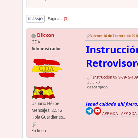
Páginas
1
IR ABAJO
Dikxon
Viernes 16 de Febrero de 2018
GDA
Instrucció
Administrador
Retrovisor
Instrucción 09 V-79- S-109
35.3 kB
descargado
Usuario Héroe
Tened cuidado ahí fuera,
Mensajes: 2,512
APP GDA
-
APP GDA
Hola Guardianes...
En línea