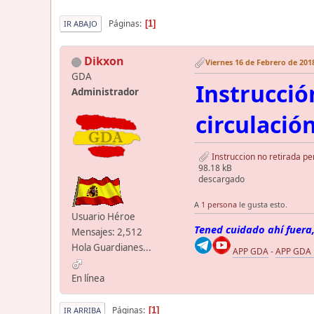
Páginas
1
IR ABAJO
Dikxon
Viernes 16 de Febrero de 2018
GDA
Instrucció
Administrador
circulació
Instruccion no retirada pe
98.18 kB
descargado
A
1 persona
le gusta esto.
Usuario Héroe
Tened cuidado ahí fuera,
Mensajes: 2,512
Hola Guardianes...
APP GDA
-
APP GDA
En línea
Páginas
1
IR ARRIBA