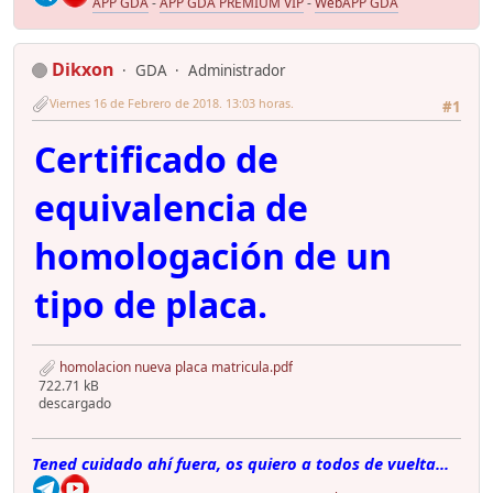
APP GDA
-
APP GDA PREMIUM VIP
-
WebAPP GDA
Dikxon
GDA
Administrador
Viernes 16 de Febrero de 2018. 13:03 horas.
#1
Certificado de
equivalencia de
homologación de un
tipo de placa.
homolacion nueva placa matricula.pdf
722.71 kB
descargado
Tened cuidado ahí fuera, os quiero a todos de vuelta...