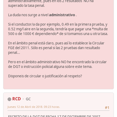
administrativamente, pues en los 2 resultados NO ha
superado la tasa penal.
La duda nos surge a nivel
administrativo
.
Si el conductor/a da por ejemplo, 0.49 en la primera prueba, y
0.52 mg/l aire en la segunda, tendría que pagar una *multa de
500 o de 1000 € dependiendo* de si tomamos una u otra tasa.
En el ámbito penal está claro, pues así lo establece la Circular
FGE del 2011. Sólo es penal si las 2 pruebas dan resultado
penal...
Pero en el ámbito administrativo NO he encontrado la circular
de DGT o instrucción policial alguna sobre este tema.
Disponeis de circular o justificación al respeto?
RCD
GC
Jueves 12 de Abril de 2018. 09:23 horas.
#1
ESCRITO DE LA DGT DE FECHA 17 DE DICIEMBRE DE 2007.