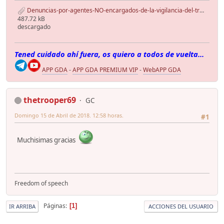
Denuncias-por-agentes-NO-encargados-de-la-vigilancia-del-tráfico.pdf
487.72 kB
descargado
Tened cuidado ahí fuera, os quiero a todos de vuelta...
APP GDA
-
APP GDA PREMIUM VIP
-
WebAPP GDA
thetrooper69
GC
Domingo 15 de Abril de 2018. 12:58 horas.
#1
Muchisimas gracias
Freedom of speech
Páginas
1
IR ARRIBA
ACCIONES DEL USUARIO