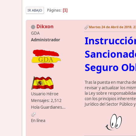
Páginas
1
IR ABAJO
Dikxon
Martes 24 de Abril de 2018. 2
GDA
Instrucció
Administrador
Sancionado
Seguro Obl
Tras la puesta en marcha de
revisar y actualizar los mi
la Ley sobre responsabilida
Usuario Héroe
con los principios inherent
Mensajes: 2,512
Jurídico del Sector Público
Hola Guardianes...
En línea