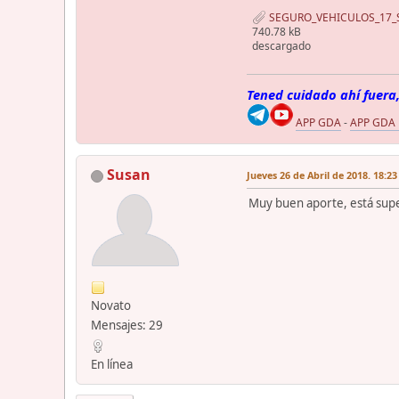
SEGURO_VEHICULOS_17_S_
740.78 kB
descargado
Tened cuidado ahí fuera,
APP GDA
-
APP GDA
Susan
Jueves 26 de Abril de 2018. 18:23
Muy buen aporte, está super
Novato
Mensajes: 29
En línea