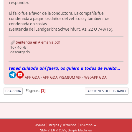
responder.
El fallo fue a favor de la conductora. La compañía fue
condenada a pagar los daños del vehículo y también fue
condenada en costas.
(Sentencia del Landgericht Schweinfurt, Az. 22 O 748/15).
Sentencia en Alemania.pdf
167.46 kB
descargado
Tened cuidado ahí fuera, os quiero a todos de vuelta...
APP GDA
-
APP GDA PREMIUM VIP
-
WebAPP GDA
Páginas
1
IR ARRIBA
ACCIONES DEL USUARIO
|
|
Ayuda
Reglas y Términos
Ir Arriba ▲
,
SMF 2.1.6 © 2025
Simple Machines