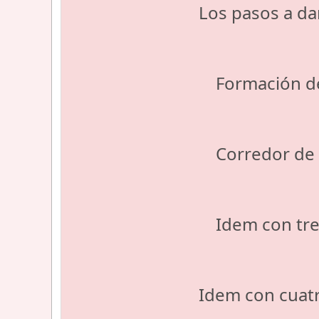
Los pasos a da
Formación del
Corredor de em
Idem con tres 
Idem con cuatr