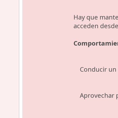
Hay que manten
acceden desde u
Comportamien
Conducir un v
Aprovechar par