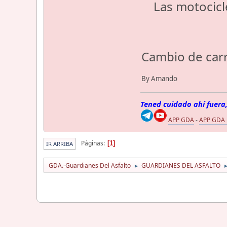
Las motocicle
Cambio de carri
By Amando
Tened cuidado ahí fuera,
APP GDA
-
APP GDA
Páginas
1
IR ARRIBA
GDA.-Guardianes Del Asfalto
GUARDIANES DEL ASFALTO
►