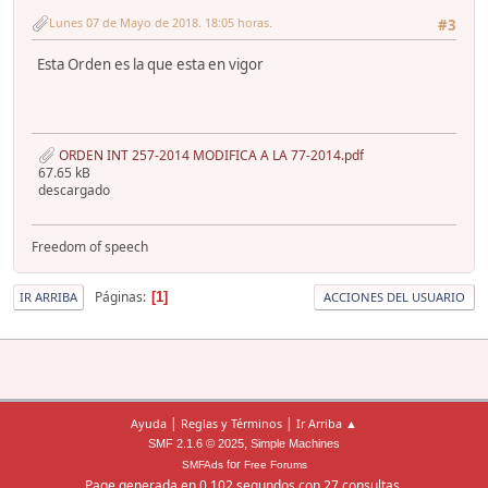
Lunes 07 de Mayo de 2018. 18:05 horas.
#3
Esta Orden es la que esta en vigor
ORDEN INT 257-2014 MODIFICA A LA 77-2014.pdf
67.65 kB
descargado
Freedom of speech
Páginas
1
IR ARRIBA
ACCIONES DEL USUARIO
|
|
Ayuda
Reglas y Términos
Ir Arriba ▲
,
SMF 2.1.6 © 2025
Simple Machines
for
SMFAds
Free Forums
Page generada en 0.102 segundos con 27 consultas.