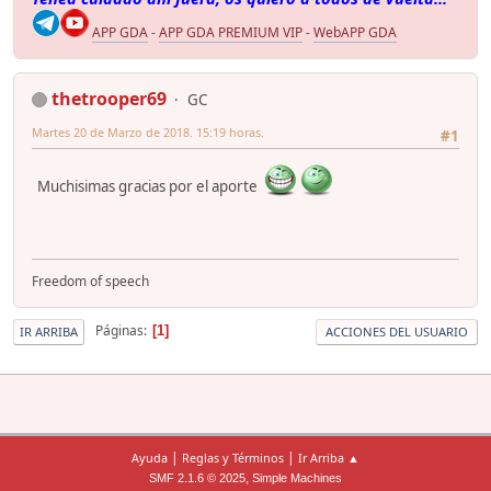
APP GDA
-
APP GDA PREMIUM VIP
-
WebAPP GDA
thetrooper69
GC
Martes 20 de Marzo de 2018. 15:19 horas.
#1
Muchisimas gracias por el aporte
Freedom of speech
Páginas
1
IR ARRIBA
ACCIONES DEL USUARIO
|
|
Ayuda
Reglas y Términos
Ir Arriba ▲
,
SMF 2.1.6 © 2025
Simple Machines