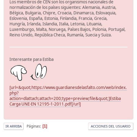
Los miembros de CEN son los organismos nacionales de
normalización de los países siguientes: Alemania, Austria,
Bélgica, Bulgaria, Chipre, Croacia, Dinamarca, Eslovaquia,
Eslovenia, España, Estonia, Finlandia, Francia, Grecia,
Hungría, Irlanda, Islandia, Italia, Letonia, Lituania,
Luxemburgo, Malta, Noruega, Países Bajos, Polonia, Portugal,
Reino Unido, República Checa, Rumanía, Suecia y Suiza.
Interesante para Estiba
[url=&quot;https://www.guardianesdelasfalto.com/web/index.
php?
action=dlattach;attach=200;type=preview;file&quot;]Estiba
Carga UNE-EN 12195-1-2011.pdf[/url]
Páginas
1
IR ARRIBA
ACCIONES DEL USUARIO