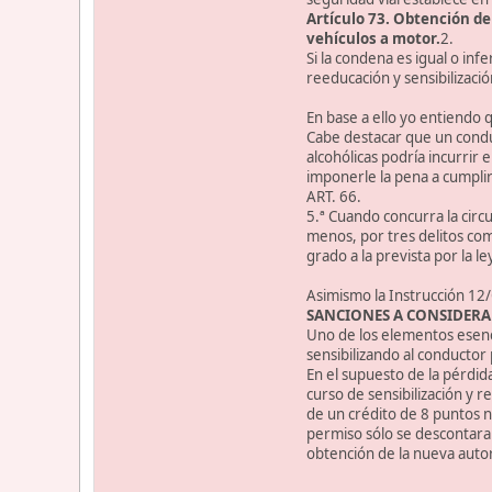
Artículo 73. Obtención de
vehículos a motor.
2.
Si la condena es igual o in
reeducación y sensibilizació
En base a ello yo entiendo 
Cabe destacar que un condu
alcohólicas podría incurrir 
imponerle la pena a cumplir
ART. 66.
5.ª Cuando concurra la circ
menos, por tres delitos com
grado a la prevista por la 
Asimismo la Instrucción 12/
SANCIONES A CONSIDERA
Uno de los elementos esenci
sensibilizando al conducto
En el supuesto de la pérdid
curso de sensibilización y 
de un crédito de 8 puntos 
permiso sólo se descontaran
obtención de la nueva autor