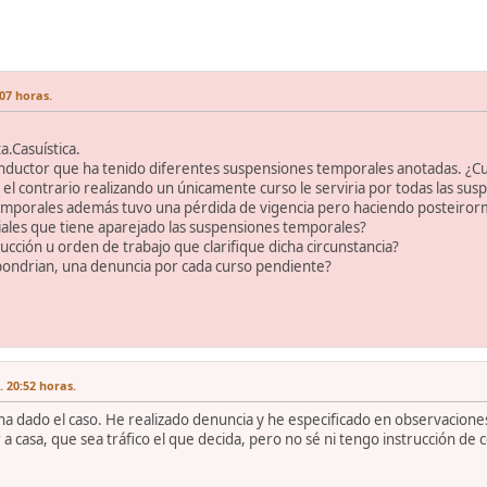
07 horas.
a.Casuística.
nductor que ha tenido diferentes suspensiones temporales anotadas. ¿Cua
 el contrario realizando un únicamente curso le serviria por todas las su
temporales además tuvo una pérdida de vigencia pero haciendo posteirorme
iales que tiene aparejado las suspensiones temporales?
trucción u orden de trabajo que clarifique dicha circunstancia?
ondrian, una denuncia por cada curso pendiente?
 20:52 horas.
a dado el caso. He realizado denuncia y he especificado en observacione
 a casa, que sea tráfico el que decida, pero no sé ni tengo instrucción de 