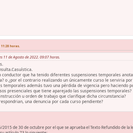
 11:28 horas.
es 11 de Agosto de 2022. 09:07 horas.
s.
sulta.Casuística.
 conductor que ha tenido diferentes suspensiones temporales anotad
a? o ¿por el contrario realizando un únicamente curso le serviria po
es temporales además tuvo una pérdida de vigencia pero haciendo po
rsos presenciales que tiene aparejado las suspensiones temporales?
 instrucción u orden de trabajo que clarifique dicha circunstancia?
respondrian, una denuncia por cada curso pendiente?
 6/2015 de 30 de octubre por el que se aprueba el Texto Refundido de la le
su artículo 73 lo siguiente: