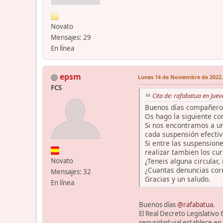
Novato
Mensajes: 29
En línea
epsm
Lunes 14 de Noviembre de 2022.
FCS
Cita de: rafabatua en Juev
Buenos días compañero
Os hago la siguiente con
Si nos encontramos a un
cada suspensión efectiv
Si entre las suspension
realizar tambien los cu
¿Teneis alguna circular,
Novato
¿Cuantas denuncias cor
Mensajes: 32
Gracias y un saludo.
En línea
Buenos días
@rafabatua
.
El Real Decreto Legislativo
seguridad vial establece en 