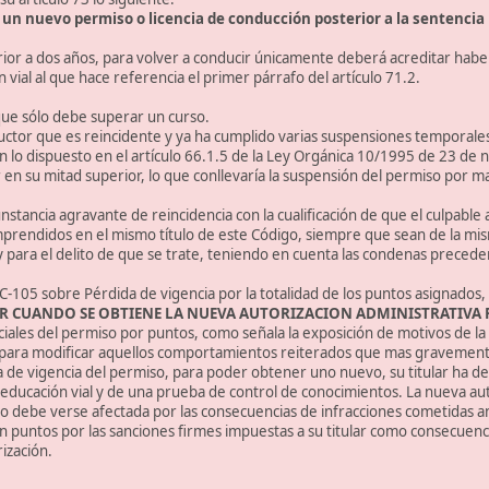
 un nuevo permiso o licencia de conducción posterior a la sentencia 
ferior a dos años, para volver a conducir únicamente deberá acreditar ha
n vial al que hace referencia el primer párrafo del artículo 71.2.
que sólo debe superar un curso.
ctor que es reincidente y ya ha cumplido varias suspensiones temporales
en lo dispuesto en el artículo 66.1.5 de la Ley Orgánica 10/1995 de 23 de 
 en su mitad superior, lo que conllevaría la suspensión del permiso por 
unstancia agravante de reincidencia con la cualificación de que el culpable
prendidos en el mismo título de este Código, siempre que sean de la mis
ley para el delito de que se trate, teniendo en cuenta las condenas preced
C-105 sobre Pérdida de vigencia por la totalidad de los puntos asignados,
R CUANDO SE OBTIENE LA NUEVA AUTORIZACION ADMINISTRATIVA
ales del permiso por puntos, como señala la exposición de motivos de la 
r para modificar aquellos comportamientos reiterados que mas gravemente
a de vigencia del permiso, para poder obtener uno nuevo, su titular ha de
reeducación vial y de una prueba de control de conocimientos. La nueva au
no debe verse afectada por las consecuencias de infracciones cometidas a
 puntos por las sanciones firmes impuestas a su titular como consecuencia
ización.