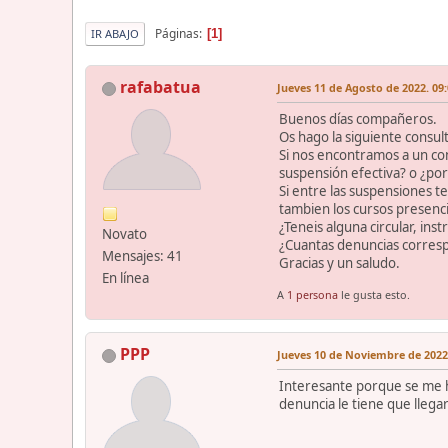
Páginas
1
IR ABAJO
rafabatua
Jueves 11 de Agosto de 2022. 09:
Buenos días compañeros.
Os hago la siguiente consult
Si nos encontramos a un co
suspensión efectiva? o ¿por
Si entre las suspensiones 
tambien los cursos presenc
¿Teneis alguna circular, ins
Novato
¿Cuantas denuncias corresp
Mensajes: 41
Gracias y un saludo.
En línea
A
1 persona
le gusta esto.
PPP
Jueves 10 de Noviembre de 2022.
Interesante porque se me h
denuncia le tiene que llegar