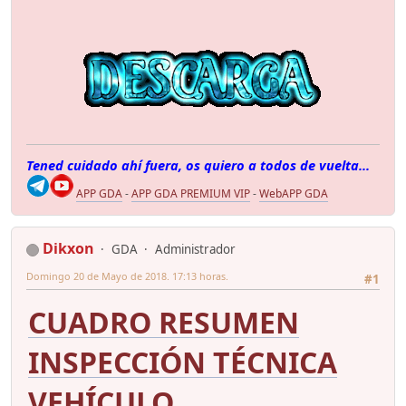
Tened cuidado ahí fuera, os quiero a todos de vuelta...
APP GDA
-
APP GDA PREMIUM VIP
-
WebAPP GDA
Dikxon
GDA
Administrador
Domingo 20 de Mayo de 2018. 17:13 horas.
#1
CUADRO RESUMEN
INSPECCIÓN TÉCNICA
VEHÍCULO