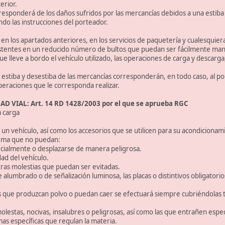
erior.
esponderá de los daños sufridos por las mercancías debidos a una estiba
ndo las instrucciones del porteador.
 en los apartados anteriores, en los servicios de paquetería y cualesquier
stentes en un reducido número de bultos que puedan ser fácilmente mani
 lleve a bordo el vehículo utilizado, las operaciones de carga y descarga,
 la estiba y desestiba de las mercancías corresponderán, en todo caso, al 
peraciones que le corresponda realizar.
D VIAL: Art. 14 RD 1428/2003 por el que se aprueba RGC
a carga
 un vehículo, así como los accesorios que se utilicen para su acondicionam
forma que no puedan:
parcialmente o desplazarse de manera peligrosa.
ad del vehículo.
otras molestias que puedan ser evitadas.
de alumbrado o de señalización luminosa, las placas o distintivos obligator
as que produzcan polvo o puedan caer se efectuará siempre cubriéndolas t
molestas, nocivas, insalubres o peligrosas, así como las que entrañen espe
as específicas que regulan la materia.