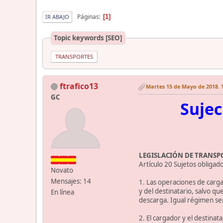
Páginas
1
IR ABAJO
Topic keywords [SEO]
TRANSPORTES
ftrafico13
Martes 15 de Mayo de 2018. 1
GC
Sujec
LEGISLACIÓN DE TRANSPOR
Artículo 20 Sujetos obligado
Novato
Mensajes: 14
1. Las operaciones de carga
y del destinatario, salvo q
En línea
descarga. Igual régimen ser
2. El cargador y el destina