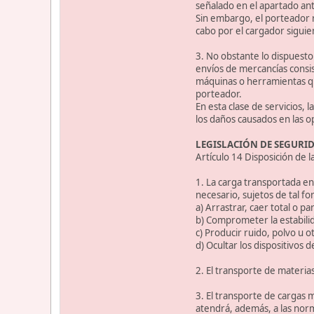
señalado en el apartado ant
Sin embargo, el porteador r
cabo por el cargador siguie
3. No obstante lo dispuesto
envíos de mercancías consi
máquinas o herramientas que
porteador.
En esta clase de servicios,
los daños causados en las o
LEGISLACIÓN DE SEGURIDA
Artículo 14 Disposición de l
1. La carga transportada en
necesario, sujetos de tal 
a) Arrastrar, caer total o 
b) Comprometer la estabilid
c) Producir ruido, polvo u 
d) Ocultar los dispositivos 
2. El transporte de materi
3. El transporte de cargas 
atendrá, además, a las norm