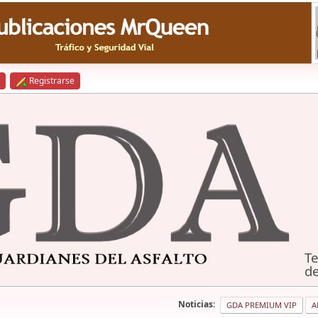
Registrarse
Te
de
Noticias:
GDA PREMIUM VIP
A