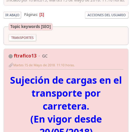
Páginas
1
IR ABAJO
ACCIONES DEL USUARIO
Topic keywords [SEO]
TRANSPORTES
ftrafico13
GC
Martes 15 de Mayo de 2018. 11:10 horas.
Sujeción de cargas en el
transporte por
carretera.
(En vigor desde
20/05/2018)