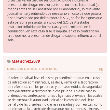
El test salival en caso de ser positivo lo que indica es la
presencia de drogas en el organismo, no indica la cantidad (al
menos antes de ser analizado por el laboratorio), lo relevante
judicialmente y entiendo que necesario en caso de que pasara
a ser investigado por delito contra la S. V., serían los signos que
esta persona presenta, si a juicio del G.C. de Atestados
instructor influirían de forma clara y determinante en la
conducción, en este caso sí se le imputa, en caso contrario yo
creo que no, la presencia de droga no supone influencia por sí
sola.
Msanchez2079
Martes 10 de Julio de 2018. 16:28 horas.
#3
El colector salival lleva el mismo procedimiento que en el caso
de infraccion administrativa, es decir, remision al laboratorio
de referencia con los precintos y demas medidas de seguridad
para garantizar la custodia de dicha prueba. En este caso lo
ordenado es confeccionar unas diligencias previas en las cuales
se de cuenta a la autoridad judicial de la comision del ilicito
penal y de las pruebas indiciarias realizadas y por realizar, como
es el caso de la prueba de drogas que nos comentas. Una vez