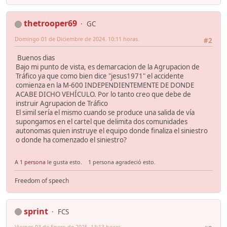
thetrooper69
GC
Domingo 01 de Diciembre de 2024. 10:11 horas.
#2
Buenos dias
Bajo mi punto de vista, es demarcacion de la Agrupacion de
Tráfico ya que como bien dice "jesus1971" el accidente
comienza en la M-600 INDEPENDIENTEMENTE DE DONDE
ACABE DICHO VEHÍCULO. Por lo tanto creo que debe de
instruir Agrupacion de Tráfico
El simil sería el mismo cuando se produce una salida de vía
supongamos en el cartel que delimita dos comunidades
autonomas quien instruye el equipo donde finaliza el siniestro
o donde ha comenzado el siniestro?
A
1 persona
le gusta esto.
1 persona agradeció esto.
Freedom of speech
sprint
FCS
Viernes 03 de Enero de 2025. 13:13 horas.