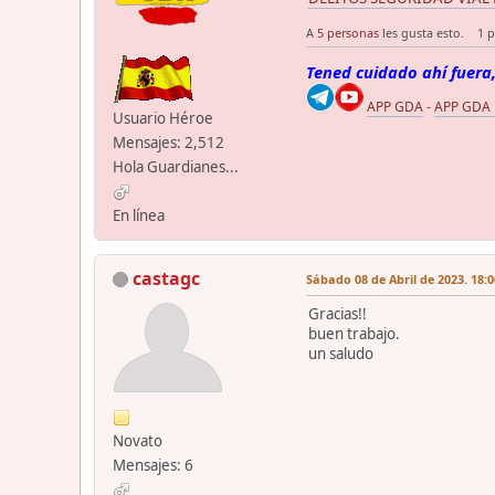
A
5 personas
les gusta esto.
1 p
Tened cuidado ahí fuera,
APP GDA
-
APP GDA
Usuario Héroe
Mensajes: 2,512
Hola Guardianes...
En línea
castagc
Sábado 08 de Abril de 2023. 18:0
Gracias!!
buen trabajo.
un saludo
Novato
Mensajes: 6