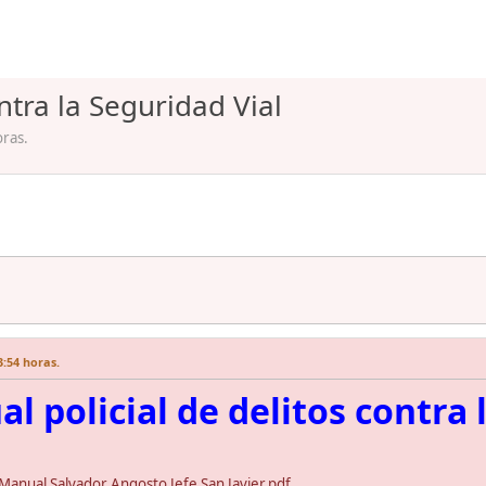
ntra la Seguridad Vial
oras.
3:54 horas.
l policial de delitos contra 
nual Salvador Angosto Jefe San Javier.pdf