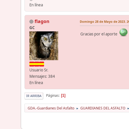
En línea
flagon
Domingo 28 de Mayo de 2023. 20
GC
Gracias por el aporte
Usuario Sr.
Mensajes: 384
En línea
Páginas
1
IR ARRIBA
GDA.-Guardianes Del Asfalto
GUARDIANES DEL ASFALTO
►