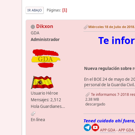
Páginas
1
IR ABAJO
Dikxon
Miércoles 18 de Julio de 2018.
GDA
Te info
Administrador
Nueva regulación sobre r
En el BOE 24 de mayo de 20
personal de la Guardia Civil.
Usuario Héroe
Te informamos 7-2018 resi
2.38 MB
Mensajes: 2,512
descargado
Hola Guardianes...
En línea
Tened cuidado ahí fuera,
APP GDA
-
APP GDA