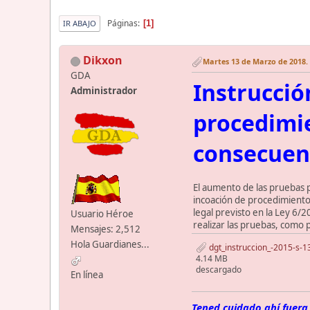
Páginas
1
IR ABAJO
Dikxon
Martes 13 de Marzo de 2018. 
GDA
Instrucció
Administrador
procedimi
consecuenc
El aumento de las pruebas 
incoación de procedimiento
legal previsto en la Ley 6/
Usuario Héroe
realizar las pruebas, como 
Mensajes: 2,512
Hola Guardianes...
dgt_instruccion_-2015-s-
4.14 MB
descargado
En línea
Tened cuidado ahí fuera,