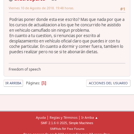
Viernes 10 de Agosto de 2018. 19:48 horas.
#1
Podrias poner donde esta ese escrito? Mas que nada por que a
los cursos de actualizacion a los que he concurrido he asistido
en vehiculo camuflado sin ningun problema.
En cuanto a tu cuestion, si renuncias por escrito al
desplazamiento en vehículo oficial claro que puedes ir con tu
coche particular. En cuanto a dormir y comer fuera, tambien lo
puedes realizar pero no se si te abonarán dietas.
Freedom of speech
Páginas
1
IR ARRIBA
ACCIONES DEL USUARIO
|
|
Ayuda
Reglas y Términos
Ir Arriba ▲
,
SMF 2.1.6 © 2025
Simple Machines
for
SMFAds
Free Forums