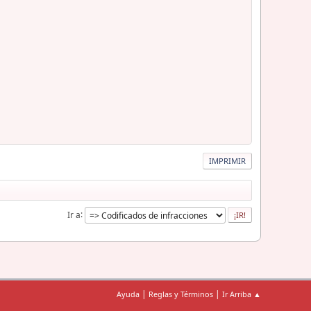
IMPRIMIR
Ir a
|
|
Ayuda
Reglas y Términos
Ir Arriba ▲