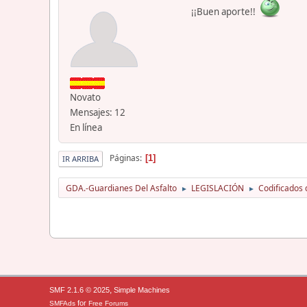
¡¡Buen aporte!!
Novato
Mensajes: 12
En línea
Páginas
1
IR ARRIBA
GDA.-Guardianes Del Asfalto
LEGISLACIÓN
Codificados 
►
►
,
SMF 2.1.6 © 2025
Simple Machines
for
SMFAds
Free Forums