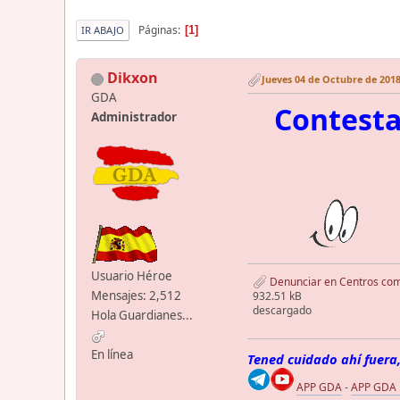
Páginas
1
IR ABAJO
Dikxon
Jueves 04 de Octubre de 2018
GDA
Contesta
Administrador
Usuario Héroe
Denunciar en Centros com
Mensajes: 2,512
932.51 kB
descargado
Hola Guardianes...
En línea
Tened cuidado ahí fuera,
APP GDA
-
APP GDA