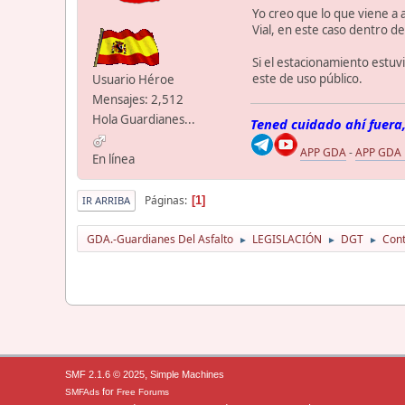
Yo creo que lo que viene a 
Vial, en este caso dentro d
Si el estacionamiento estuv
este de uso público.
Usuario Héroe
Mensajes: 2,512
Hola Guardianes...
Tened cuidado ahí fuera,
APP GDA
-
APP GDA
En línea
Páginas
1
IR ARRIBA
GDA.-Guardianes Del Asfalto
LEGISLACIÓN
DGT
Cont
►
►
►
,
SMF 2.1.6 © 2025
Simple Machines
for
SMFAds
Free Forums