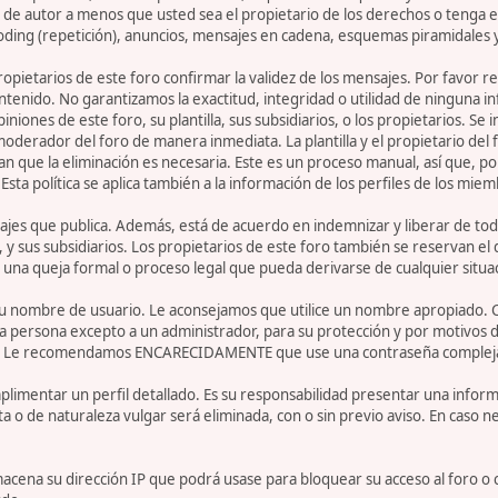
de autor a menos que usted sea el propietario de los derechos o tenga el
oding (repetición), anuncios, mensajes en cadena, esquemas piramidales y
 propietarios de este foro confirmar la validez de los mensajes. Por fav
ntenido. No garantizamos la exactitud, integridad o utilidad de ninguna 
iniones de este foro, su plantilla, sus subsidiarios, o los propietarios. S
 moderador del foro de manera inmediata. La plantilla y el propietario del
n que la eliminación es necesaria. Este es un proceso manual, así que, p
ta política se aplica también a la información de los perfiles de los miem
jes que publica. Además, está de acuerdo en indemnizar y liberar de toda
la, y sus subsidiarios. Los propietarios de este foro también se reservan e
 una queja formal o proceso legal que pueda derivarse de cualquier situa
r su nombre de usuario. Le aconsejamos que utilice un nombre apropiado. 
 persona excepto a un administrador, para su protección y por motivos d
. Le recomendamos ENCARECIDAMENTE que use una contraseña compleja y ú
limentar un perfil detallado. Es su responsabilidad presentar una informa
ta o de naturaleza vulgar será eliminada, con o sin previo aviso. En caso 
acena su dirección IP que podrá usase para bloquear su acceso al foro o 