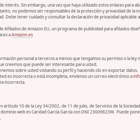
 de interés. Sin embargo, una vez que haya utilizado estos enlaces para 
tanto, no podemos ser responsables de la protección y privacidad de la inf
ad. Debe tener cuidado y consultar la declaración de privacidad aplicable a
de Afiliados de Amazon EU, un programa de publicidad para afiliados dis
aces a
Amazon.es
rmación personal a terceros a menos que tengamos su permiso o la ley n
que creemos que puede ser interesante para usted.
enemos sobre usted visitando su perfil y haciendo clic en exportar datos.
ed es incorrecta o está incompleta, envíenos un correo electrónico a
inf
a incorrecta.
artículo 10 de la Ley 34/2002, de 11 de julio, de Servicios de la Sociedad
ar de dominio web es Caridad García García con DNI 23009823W. Puede pone
.