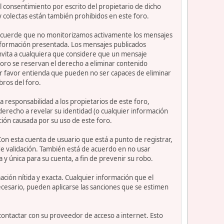
 consentimiento por escrito del propietario de dicho
 colectas están también prohibidos en este foro.
or recuerde que no monitorizamos activamente los mensajes
información presentada. Los mensajes publicados
e invita a cualquiera que considere que un mensaje
 foro se reservan el derecho a eliminar contenido
or favor entienda que pueden no ser capaces de eliminar
bros del foro.
 responsabilidad a los propietarios de este foro,
l derecho a revelar su identidad (o cualquier información
ción causada por su uso de este foro.
Con esta cuenta de usuario que está a punto de registrar,
e validación. También está de acuerdo en no usar
nica para su cuenta, a fin de prevenir su robo.
ción nítida y exacta. Cualquier información que el
necesario, pueden aplicarse las sanciones que se estimen
contactar con su proveedor de acceso a internet. Esto