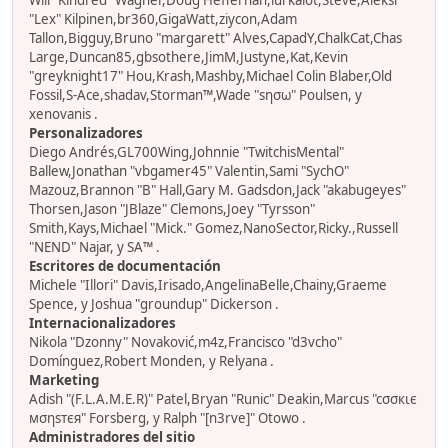
Will "Kindred" Wagner,Doug Heffernan,lurkalot,Steve,Aleksi
"Lex" Kilpinen,br360,GigaWatt,ziycon,Adam
Tallon,Bigguy,Bruno "margarett" Alves,CapadY,ChalkCat,Chas
Large,Duncan85,gbsothere,JimM,Justyne,Kat,Kevin
"greyknight17" Hou,Krash,Mashby,Michael Colin Blaber,Old
Fossil,S-Ace,shadav,Storman™,Wade "sησω" Poulsen, y
xenovanis .
Personalizadores
Diego Andrés,GL700Wing,Johnnie "TwitchisMental"
Ballew,Jonathan "vbgamer45" Valentin,Sami "SychO"
Mazouz,Brannon "B" Hall,Gary M. Gadsdon,Jack "akabugeyes"
Thorsen,Jason "JBlaze" Clemons,Joey "Tyrsson"
Smith,Kays,Michael "Mick." Gomez,NanoSector,Ricky.,Russell
"NEND" Najar, y SA™ .
Escritores de documentación
Michele "Illori" Davis,Irisado,AngelinaBelle,Chainy,Graeme
Spence, y Joshua "groundup" Dickerson .
Internacionalizadores
Nikola "Dzonny" Novaković,m4z,Francisco "d3vcho"
Domínguez,Robert Monden, y Relyana .
Marketing
Adish "(F.L.A.M.E.R)" Patel,Bryan "Runic" Deakin,Marcus "cσσкιє
мσηѕтєя" Forsberg, y Ralph "[n3rve]" Otowo .
Administradores del sitio