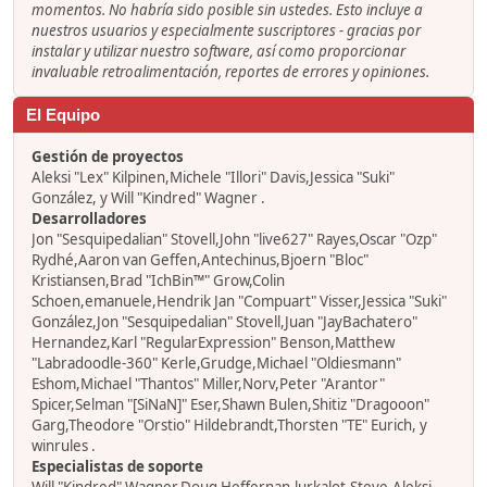
momentos. No habría sido posible sin ustedes. Esto incluye a
nuestros usuarios y especialmente suscriptores - gracias por
instalar y utilizar nuestro software, así como proporcionar
invaluable retroalimentación, reportes de errores y opiniones.
El Equipo
Gestión de proyectos
Aleksi "Lex" Kilpinen,Michele "Illori" Davis,Jessica "Suki"
González, y Will "Kindred" Wagner .
Desarrolladores
Jon "Sesquipedalian" Stovell,John "live627" Rayes,Oscar "Ozp"
Rydhé,Aaron van Geffen,Antechinus,Bjoern "Bloc"
Kristiansen,Brad "IchBin™" Grow,Colin
Schoen,emanuele,Hendrik Jan "Compuart" Visser,Jessica "Suki"
González,Jon "Sesquipedalian" Stovell,Juan "JayBachatero"
Hernandez,Karl "RegularExpression" Benson,Matthew
"Labradoodle-360" Kerle,Grudge,Michael "Oldiesmann"
Eshom,Michael "Thantos" Miller,Norv,Peter "Arantor"
Spicer,Selman "[SiNaN]" Eser,Shawn Bulen,Shitiz "Dragooon"
Garg,Theodore "Orstio" Hildebrandt,Thorsten "TE" Eurich, y
winrules .
Especialistas de soporte