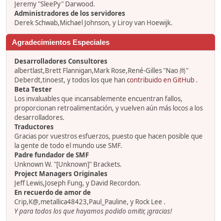
Jeremy "SleePy" Darwood.
Administradores de los servidores
Derek Schwab,Michael Johnson, y Liroy van Hoewijk.
Agradecimientos Especiales
Desarrolladores Consultores
albertlast,Brett Flannigan,Mark Rose,René-Gilles "Nao 尚"
Deberdt,tinoest, y todos los que han
contribuido en GitHub
.
Beta Tester
Los invaluables que incansablemente encuentran fallos,
proporcionan retroalimentación, y vuelven aún más locos a los
desarrolladores.
Traductores
Gracias por vuestros esfuerzos, puesto que hacen posible que
la gente de todo el mundo use SMF.
Padre fundador de SMF
Unknown W. "[Unknown]" Brackets.
Project Managers Originales
Jeff Lewis,Joseph Fung, y David Recordon.
En recuerdo de amor de
Crip,K@,metallica48423,Paul_Pauline, y Rock Lee .
Y para todos los que hayamos podido omitir, ¡gracias!