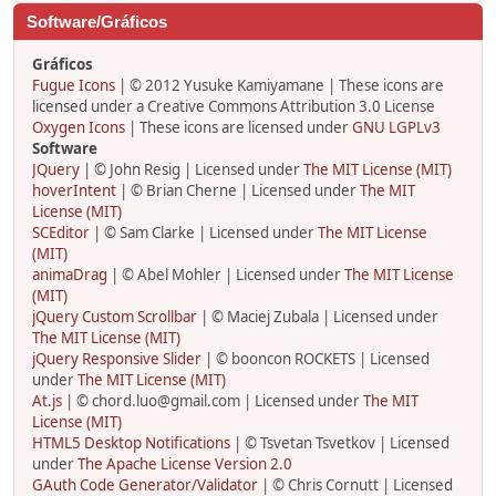
Software/Gráficos
Gráficos
Fugue Icons
| © 2012 Yusuke Kamiyamane | These icons are
licensed under a Creative Commons Attribution 3.0 License
Oxygen Icons
| These icons are licensed under
GNU LGPLv3
Software
JQuery
| © John Resig | Licensed under
The MIT License (MIT)
hoverIntent
| © Brian Cherne | Licensed under
The MIT
License (MIT)
SCEditor
| © Sam Clarke | Licensed under
The MIT License
(MIT)
animaDrag
| © Abel Mohler | Licensed under
The MIT License
(MIT)
jQuery Custom Scrollbar
| © Maciej Zubala | Licensed under
The MIT License (MIT)
jQuery Responsive Slider
| © booncon ROCKETS | Licensed
under
The MIT License (MIT)
At.js
| © chord.luo@gmail.com | Licensed under
The MIT
License (MIT)
HTML5 Desktop Notifications
| © Tsvetan Tsvetkov | Licensed
under
The Apache License Version 2.0
GAuth Code Generator/Validator
| © Chris Cornutt | Licensed