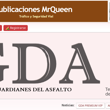
Registrarse
Te
de
Noticias:
GDA PREMIUM VIP
A