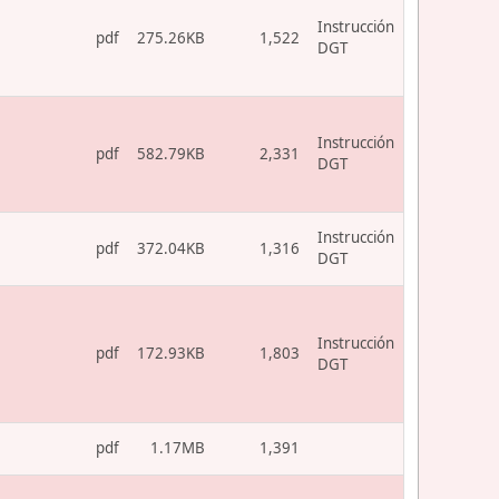
Instrucción
pdf
275.26KB
1,522
DGT
Instrucción
pdf
582.79KB
2,331
DGT
Instrucción
pdf
372.04KB
1,316
DGT
Instrucción
pdf
172.93KB
1,803
DGT
pdf
1.17MB
1,391