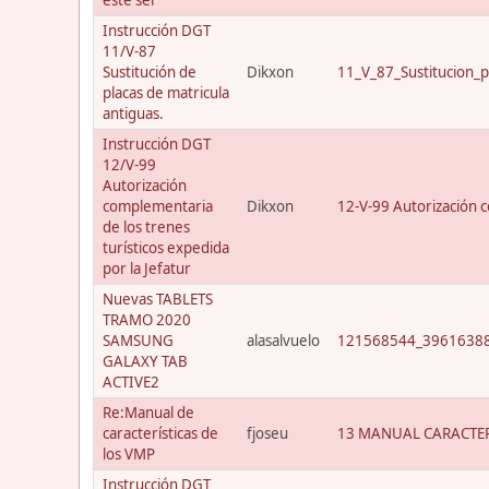
Instrucción DGT
11/V-87
Sustitución de
Dikxon
11_V_87_Sustitucion_p
placas de matricula
antiguas.
Instrucción DGT
12/V-99
Autorización
complementaria
Dikxon
12-V-99 Autorización c
de los trenes
turísticos expedida
por la Jefatur
Nuevas TABLETS
TRAMO 2020
SAMSUNG
alasalvuelo
121568544_39616388
GALAXY TAB
ACTIVE2
Re:Manual de
características de
fjoseu
13 MANUAL CARACTER
los VMP
Instrucción DGT