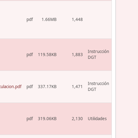
pdf
1.66MB
1,448
Instrucción
pdf
119.58KB
1,883
DGT
Instrucción
ulacion.pdf
pdf
337.17KB
1,471
DGT
pdf
319.06KB
2,130
Utilidades