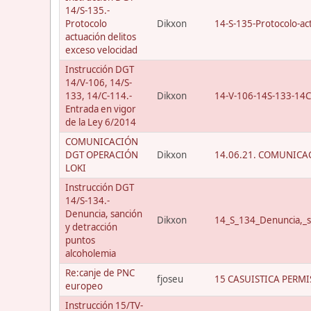
14/S-135.-
Protocolo
Dikxon
14-S-135-Protocolo-act
actuación delitos
exceso velocidad
Instrucción DGT
14/V-106, 14/S-
133, 14/C-114.-
Dikxon
14-V-106-14S-133-14C
Entrada en vigor
de la Ley 6/2014
COMUNICACIÓN
DGT OPERACIÓN
Dikxon
14.06.21. COMUNICAC
LOKI
Instrucción DGT
14/S-134.-
Denuncia, sanción
Dikxon
14_S_134_Denuncia,_s
y detracción
puntos
alcoholemia
Re:canje de PNC
fjoseu
15 CASUISTICA PERMI
europeo
Instrucción 15/TV-