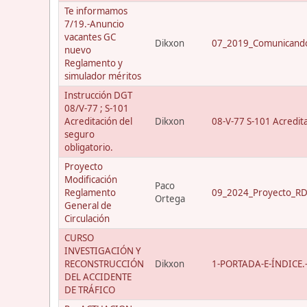
Te informamos
7/19.-Anuncio
vacantes GC
Dikxon
07_2019_Comunicando
nuevo
Reglamento y
simulador méritos
Instrucción DGT
08/V-77 ; S-101
Acreditación del
Dikxon
08-V-77 S-101 Acredit
seguro
obligatorio.
Proyecto
Modificación
Paco
Reglamento
09_2024_Proyecto_RD_
Ortega
General de
Circulación
CURSO
INVESTIGACIÓN Y
RECONSTRUCCIÓN
Dikxon
1-PORTADA-E-ÍNDICE.-C
DEL ACCIDENTE
DE TRÁFICO