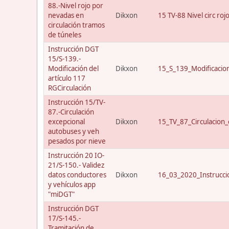
88.-Nivel rojo por
nevadas en
Dikxon
15 TV-88 Nivel circ roj
circulación tramos
de túneles
Instrucción DGT
15/S-139.-
Modificación del
Dikxon
15_S_139_Modificacio
artículo 117
RGCirculación
Instrucción 15/TV-
87.-Circulación
excepcional
Dikxon
15_TV_87_Circulacion_
autobuses y veh
pesados por nieve
Instrucción 20 IO-
21/S-150.- Validez
datos conductores
Dikxon
16_03_2020_Instrucci
y vehículos app
"miDGT"
Instrucción DGT
17/S-145.-
Tramitación de