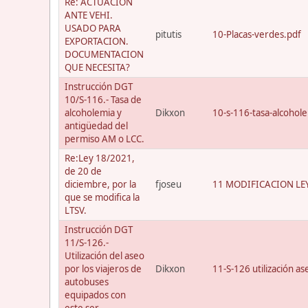
Re: ACTUACION
ANTE VEHI.
USADO PARA
pitutis
10-Placas-verdes.pdf
EXPORTACION.
DOCUMENTACION
QUE NECESITA?
Instrucción DGT
10/S-116.- Tasa de
alcoholemia y
Dikxon
10-s-116-tasa-alcohol
antigüedad del
permiso AM o LCC.
Re:Ley 18/2021,
de 20 de
diciembre, por la
fjoseu
11 MODIFICACION LEY
que se modifica la
LTSV.
Instrucción DGT
11/S-126.-
Utilización del aseo
por los viajeros de
Dikxon
11-S-126 utilización a
autobuses
equipados con
este ser