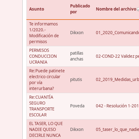
Publicado
Asunto
Nombre del archivo
por
Te informamos
1/2020.-
Dikxon
01_2020_Comunicando
Modificación de
permisos
PERMISOS
patillas
CONDUCCION
02-COND-22 Validez p
anchas
UCRANIA
Re:Puede patinete
electrico circular
pitutis
02_2019_Medidas_urba
por vía
interurbana?
Re:CUANTÍA
SEGURO
Poveda
042 - Resolución 1-20
TRANSPORTE
ESCOLAR
EL TASER, LO QUE
NADIE QUISO
Dikxon
05_taser_lo_que_nadi
DECIRLE NUNCA