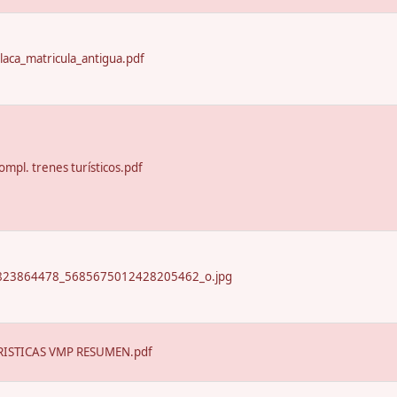
laca_matricula_antigua.pdf
ompl. trenes turísticos.pdf
23864478_5685675012428205462_o.jpg
ISTICAS VMP RESUMEN.pdf