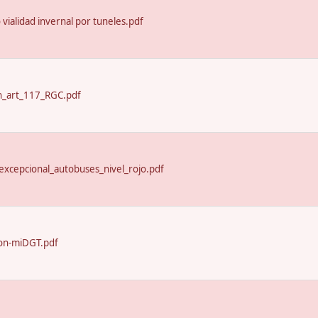
o vialidad invernal por tuneles.pdf
n_art_117_RGC.pdf
excepcional_autobuses_nivel_rojo.pdf
on-miDGT.pdf