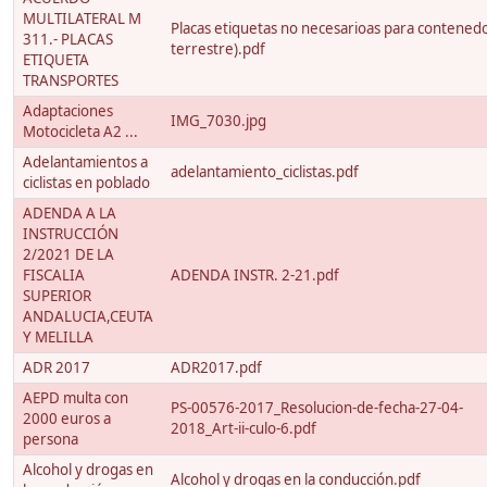
MULTILATERAL M
Placas etiquetas no necesarioas para contenedo
311.- PLACAS
terrestre).pdf
ETIQUETA
TRANSPORTES
Adaptaciones
IMG_7030.jpg
Motocicleta A2 ...
Adelantamientos a
adelantamiento_ciclistas.pdf
ciclistas en poblado
ADENDA A LA
INSTRUCCIÓN
2/2021 DE LA
FISCALIA
ADENDA INSTR. 2-21.pdf
SUPERIOR
ANDALUCIA,CEUTA
Y MELILLA
ADR 2017
ADR2017.pdf
AEPD multa con
PS-00576-2017_Resolucion-de-fecha-27-04-
2000 euros a
2018_Art-ii-culo-6.pdf
persona
Alcohol y drogas en
Alcohol y drogas en la conducción.pdf