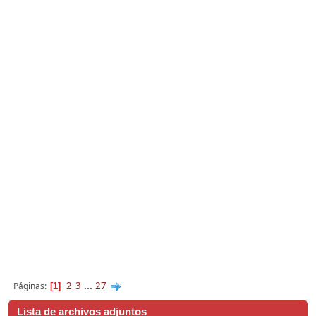
2
3
...
27
Páginas
1
Lista de archivos adjuntos