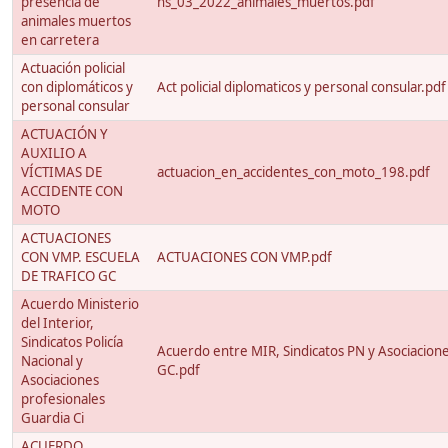
presencia de
ns_03_2022_animales_muertos.pdf
animales muertos
en carretera
Actuación policial
con diplomáticos y
Act policial diplomaticos y personal consular.pdf
personal consular
ACTUACIÓN Y
AUXILIO A
VÍCTIMAS DE
actuacion_en_accidentes_con_moto_198.pdf
ACCIDENTE CON
MOTO
ACTUACIONES
CON VMP. ESCUELA
ACTUACIONES CON VMP.pdf
DE TRAFICO GC
Acuerdo Ministerio
del Interior,
Sindicatos Policía
Acuerdo entre MIR, Sindicatos PN y Asociacion
Nacional y
GC.pdf
Asociaciones
profesionales
Guardia Ci
ACUERDO