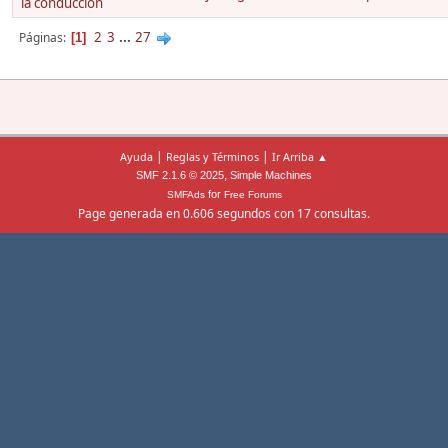
la conducción
2
3
...
27
Páginas
1
|
|
Ayuda
Reglas y Términos
Ir Arriba ▲
,
SMF 2.1.6 © 2025
Simple Machines
for
SMFAds
Free Forums
Page generada en 0.606 segundos con 17 consultas.