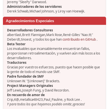
Jeremy "SleePy" Darwood.
Administradores de los servidores
Derek Schwab,Michael Johnson, y Liroy van Hoewijk.
Agradecimientos Especiales
Desarrolladores Consultores
albertlast,Brett Flannigan,Mark Rose,René-Gilles "Nao 尚"
Deberdt,tinoest, y todos los que han
contribuido en GitHub
.
Beta Tester
Los invaluables que incansablemente encuentran fallos,
proporcionan retroalimentación, y vuelven aún más locos a los
desarrolladores.
Traductores
Gracias por vuestros esfuerzos, puesto que hacen posible que
la gente de todo el mundo use SMF.
Padre fundador de SMF
Unknown W. "[Unknown]" Brackets.
Project Managers Originales
Jeff Lewis,Joseph Fung, y David Recordon.
En recuerdo de amor de
Crip,K@,metallica48423,Paul_Pauline, y Rock Lee .
Y para todos los que hayamos podido omitir, ¡gracias!