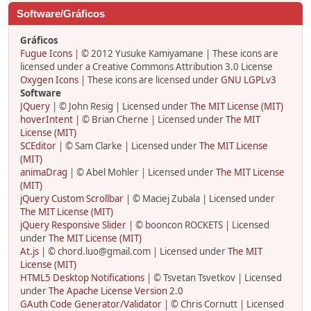
Software/Gráficos
Gráficos
Fugue Icons
| © 2012 Yusuke Kamiyamane | These icons are
licensed under a Creative Commons Attribution 3.0 License
Oxygen Icons
| These icons are licensed under
GNU LGPLv3
Software
JQuery
| © John Resig | Licensed under
The MIT License (MIT)
hoverIntent
| © Brian Cherne | Licensed under
The MIT
License (MIT)
SCEditor
| © Sam Clarke | Licensed under
The MIT License
(MIT)
animaDrag
| © Abel Mohler | Licensed under
The MIT License
(MIT)
jQuery Custom Scrollbar
| © Maciej Zubala | Licensed under
The MIT License (MIT)
jQuery Responsive Slider
| © booncon ROCKETS | Licensed
under
The MIT License (MIT)
At.js
| © chord.luo@gmail.com | Licensed under
The MIT
License (MIT)
HTML5 Desktop Notifications
| © Tsvetan Tsvetkov | Licensed
under
The Apache License Version 2.0
GAuth Code Generator/Validator
| © Chris Cornutt | Licensed