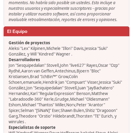
momentos. No habría sido posible sin ustedes. Esto incluye a
nuestros usuarios y especialmente suscriptores - gracias por
instalar y utilizar nuestro software, así como proporcionar
invaluable retroalimentación, reportes de errores y opiniones.
El Equipo
Gestión de proyectos
Aleksi "Lex" Kilpinen,Michele "Illori" Davis,Jessica "Suki"
González, y Will "Kindred" Wagner .
Desarrolladores
Jon "Sesquipedalian" Stovell,John "live627" Rayes,Oscar "Ozp"
Rydhé,Aaron van Geffen,Antechinus,Bjoern "Bloc"
Kristiansen,Brad "IchBin™" Grow,Colin
Schoen,emanuele,Hendrik Jan "Compuart" Visser,Jessica "Suki"
González,Jon "Sesquipedalian" Stovell,Juan "JayBachatero"
Hernandez,Karl "RegularExpression" Benson,Matthew
"Labradoodle-360" Kerle,Grudge,Michael "Oldiesmann"
Eshom,Michael "Thantos" Miller,Norv,Peter "Arantor"
Spicer,Selman "[SiNaN]" Eser,Shawn Bulen,Shitiz "Dragooon"
Garg,Theodore "Orstio" Hildebrandt,Thorsten "TE" Eurich, y
winrules .
Especialistas de soporte