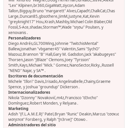
Will "Kindred" Wagner,Doug Heffernan,lurkalot,Steve,Aleksi
"Lex" Kilpinen,br360,GigaWatt,ziycon,Adam
Tallon,Bigguy,Bruno "margarett" Alves,CapadY,ChalkCat,Chas
Large,Duncan85,gbsothere,JimM,Justyne,Kat,Kevin
"greyknight17" Hou,Krash,Mashby,Michael Colin Blaber,Old
Fossil,S-Ace,shadav,Storman™,Wade "sησω" Poulsen, y
xenovanis .
Personalizadores
Diego Andrés,GL700Wing,Johnnie "TwitchisMental"
Ballew,Jonathan "vbgamer45" Valentin,Sami "SychO"
Mazouz,Brannon "B" Hall,Gary M. Gadsdon,Jack "akabugeyes"
Thorsen,Jason "JBlaze" Clemons,Joey "Tyrsson"
Smith,Kays,Michael "Mick." Gomez,NanoSector,Ricky.,Russell
"NEND" Najar, y SA™ .
Escritores de documentación
Michele "Illori" Davis,Irisado,AngelinaBelle,Chainy,Graeme
Spence, y Joshua "groundup" Dickerson .
Internacionalizadores
Nikola "Dzonny" Novaković,m4z,Francisco "d3vcho"
Domínguez,Robert Monden, y Relyana .
Marketing
Adish "(F.L.A.M.E.R)" Patel,Bryan "Runic" Deakin,Marcus "cσσкιє
мσηѕтєя" Forsberg, y Ralph "[n3rve]" Otowo .
Administradores del sitio