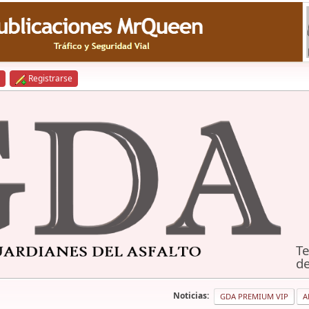
Registrarse
Te
de
Noticias:
GDA PREMIUM VIP
A