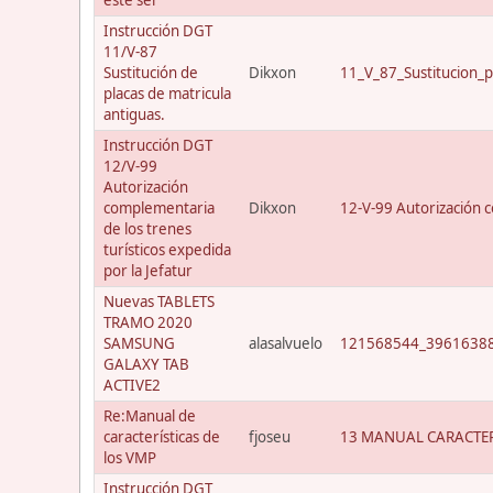
Instrucción DGT
11/V-87
Sustitución de
Dikxon
11_V_87_Sustitucion_p
placas de matricula
antiguas.
Instrucción DGT
12/V-99
Autorización
complementaria
Dikxon
12-V-99 Autorización c
de los trenes
turísticos expedida
por la Jefatur
Nuevas TABLETS
TRAMO 2020
SAMSUNG
alasalvuelo
121568544_39616388
GALAXY TAB
ACTIVE2
Re:Manual de
características de
fjoseu
13 MANUAL CARACTER
los VMP
Instrucción DGT