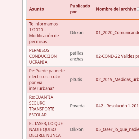
Publicado
Asunto
Nombre del archivo
por
Te informamos
1/2020.-
Dikxon
01_2020_Comunicando
Modificación de
permisos
PERMISOS
patillas
CONDUCCION
02-COND-22 Validez p
anchas
UCRANIA
Re:Puede patinete
electrico circular
pitutis
02_2019_Medidas_urba
por vía
interurbana?
Re:CUANTÍA
SEGURO
Poveda
042 - Resolución 1-20
TRANSPORTE
ESCOLAR
EL TASER, LO QUE
NADIE QUISO
Dikxon
05_taser_lo_que_nadi
DECIRLE NUNCA