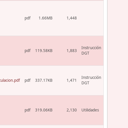
pdf
1.66MB
1,448
Instrucción
pdf
119.58KB
1,883
DGT
Instrucción
ulacion.pdf
pdf
337.17KB
1,471
DGT
pdf
319.06KB
2,130
Utilidades