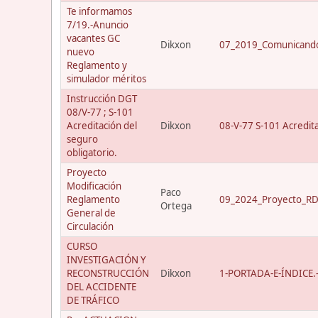
Te informamos
7/19.-Anuncio
vacantes GC
Dikxon
07_2019_Comunicando
nuevo
Reglamento y
simulador méritos
Instrucción DGT
08/V-77 ; S-101
Acreditación del
Dikxon
08-V-77 S-101 Acredit
seguro
obligatorio.
Proyecto
Modificación
Paco
Reglamento
09_2024_Proyecto_RD_
Ortega
General de
Circulación
CURSO
INVESTIGACIÓN Y
RECONSTRUCCIÓN
Dikxon
1-PORTADA-E-ÍNDICE.-C
DEL ACCIDENTE
DE TRÁFICO