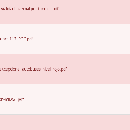
o vialidad invernal por tuneles.pdf
n_art_117_RGC.pdf
excepcional_autobuses_nivel_rojo.pdf
on-miDGT.pdf