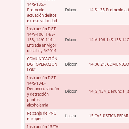
14/S-135.-
Protocolo
Dikxon
14-S-135-Protocolo-act
actuación delitos
exceso velocidad
Instrucción DGT
14/V-106, 14/S-
133, 14/C-114.-
Dikxon
14-V-106-14S-133-14C
Entrada en vigor
de la Ley 6/2014
COMUNICACIÓN
DGT OPERACIÓN
Dikxon
14.06.21. COMUNICAC
LOKI
Instrucción DGT
14/S-134.-
Denuncia, sanción
Dikxon
14_S_134_Denuncia,_s
y detracción
puntos
alcoholemia
Re:canje de PNC
fjoseu
15 CASUISTICA PERMI
europeo
Instrucción 15/TV-