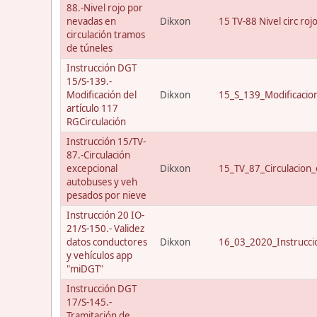
88.-Nivel rojo por
nevadas en
Dikxon
15 TV-88 Nivel circ roj
circulación tramos
de túneles
Instrucción DGT
15/S-139.-
Modificación del
Dikxon
15_S_139_Modificacio
artículo 117
RGCirculación
Instrucción 15/TV-
87.-Circulación
excepcional
Dikxon
15_TV_87_Circulacion_
autobuses y veh
pesados por nieve
Instrucción 20 IO-
21/S-150.- Validez
datos conductores
Dikxon
16_03_2020_Instrucci
y vehículos app
"miDGT"
Instrucción DGT
17/S-145.-
Tramitación de