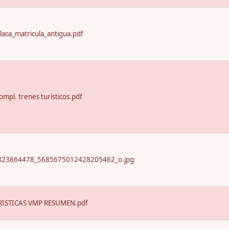
laca_matricula_antigua.pdf
ompl. trenes turísticos.pdf
23864478_5685675012428205462_o.jpg
ISTICAS VMP RESUMEN.pdf