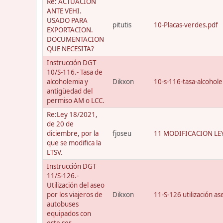
Re: ACTUACION
ANTE VEHI.
USADO PARA
pitutis
10-Placas-verdes.pdf
EXPORTACION.
DOCUMENTACION
QUE NECESITA?
Instrucción DGT
10/S-116.- Tasa de
alcoholemia y
Dikxon
10-s-116-tasa-alcohol
antigüedad del
permiso AM o LCC.
Re:Ley 18/2021,
de 20 de
diciembre, por la
fjoseu
11 MODIFICACION LEY
que se modifica la
LTSV.
Instrucción DGT
11/S-126.-
Utilización del aseo
por los viajeros de
Dikxon
11-S-126 utilización a
autobuses
equipados con
este ser