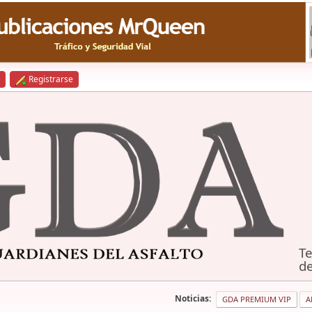
Registrarse
Te
de
Noticias:
GDA PREMIUM VIP
A