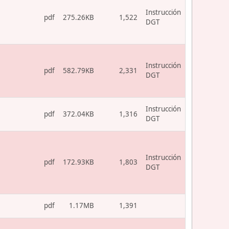
Instrucción
pdf
275.26KB
1,522
DGT
Instrucción
pdf
582.79KB
2,331
DGT
Instrucción
pdf
372.04KB
1,316
DGT
Instrucción
pdf
172.93KB
1,803
DGT
pdf
1.17MB
1,391