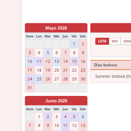
Mayo 2026
Dom
Lun
Mar
Mié
Jue
Vie
Sáb
LISTA
MES
SEM
1
2
3
4
5
6
7
8
9
10
11
12
13
14
15
16
Días festivos
17
18
19
20
21
22
23
Summer Solstice (Do
24
25
26
27
28
29
30
31
Junio 2026
Dom
Lun
Mar
Mié
Jue
Vie
Sáb
1
2
3
4
5
6
7
8
9
10
11
12
13