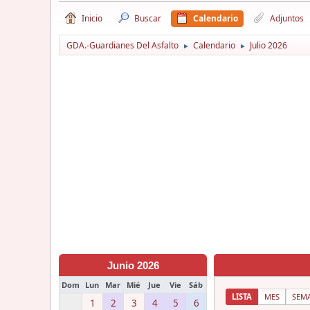
Inicio
Buscar
Calendario
Adjuntos
GDA.-Guardianes Del Asfalto
Calendario
Julio 2026
►
►
Junio 2026
Dom
Lun
Mar
Mié
Jue
Vie
Sáb
LISTA
MES
SEM
1
2
3
4
5
6