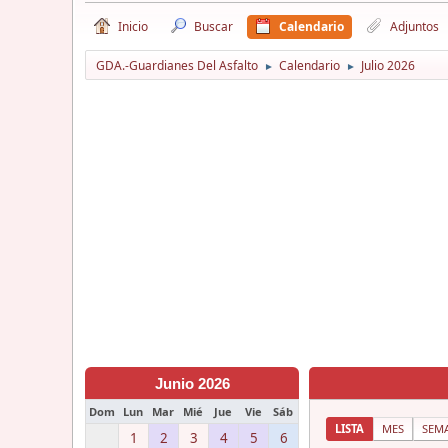
Inicio
Buscar
Calendario
Adjuntos
GDA.-Guardianes Del Asfalto
Calendario
Julio 2026
►
►
Junio 2026
Dom
Lun
Mar
Mié
Jue
Vie
Sáb
LISTA
MES
SEM
1
2
3
4
5
6