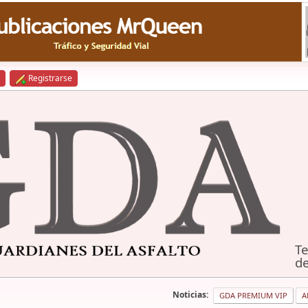
Registrarse
Te
de
Noticias:
GDA PREMIUM VIP
A