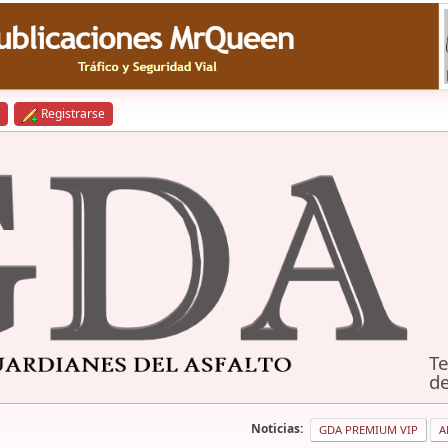
Registrarse
Te
de
Noticias:
GDA PREMIUM VIP
A