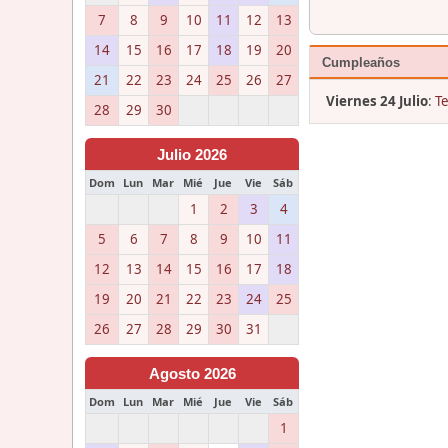
7
8
9
10
11
12
13
14
15
16
17
18
19
20
Cumpleaños
21
22
23
24
25
26
27
Viernes 24 Julio
:
T
28
29
30
Julio 2026
Dom
Lun
Mar
Mié
Jue
Vie
Sáb
1
2
3
4
5
6
7
8
9
10
11
12
13
14
15
16
17
18
19
20
21
22
23
24
25
26
27
28
29
30
31
Agosto 2026
Dom
Lun
Mar
Mié
Jue
Vie
Sáb
1