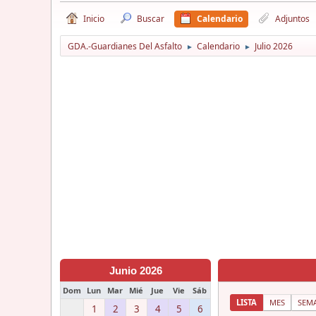
Inicio
Buscar
Calendario
Adjuntos
GDA.-Guardianes Del Asfalto
Calendario
Julio 2026
►
►
Junio 2026
Dom
Lun
Mar
Mié
Jue
Vie
Sáb
LISTA
MES
SEM
1
2
3
4
5
6