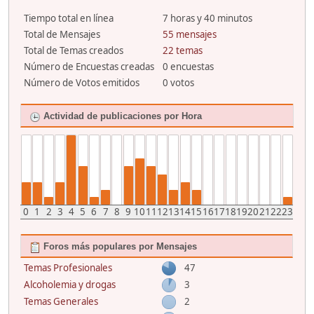
Tiempo total en línea
7 horas y 40 minutos
Total de Mensajes
55 mensajes
Total de Temas creados
22 temas
Número de Encuestas creadas
0 encuestas
Número de Votos emitidos
0 votos
Actividad de publicaciones por Hora
0
1
2
3
4
5
6
7
8
9
10
11
12
13
14
15
16
17
18
19
20
21
22
23
Foros más populares por Mensajes
Temas Profesionales
47
Alcoholemia y drogas
3
Temas Generales
2