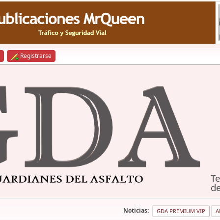
Registrarse
Te
de
Noticias:
GDA PREMIUM VIP
A