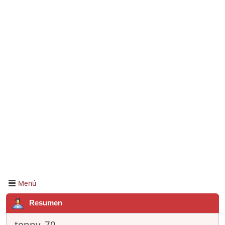
Menú
Resumen
tonny_70