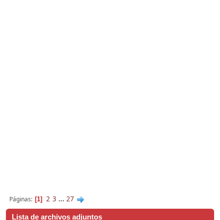
2
3
...
27
Páginas
1
Lista de archivos adjuntos