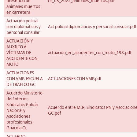
presencia de
ns_03_2022_animales_muertos.pdf
animales muertos
en carretera
Actuación policial
con diplomáticos y
Act policial diplomaticos y personal consular.pdf
personal consular
ACTUACIÓN Y
AUXILIO A
VÍCTIMAS DE
actuacion_en_accidentes_con_moto_198.pdf
ACCIDENTE CON
MOTO
ACTUACIONES
CON VMP. ESCUELA
ACTUACIONES CON VMP.pdf
DE TRAFICO GC
Acuerdo Ministerio
del Interior,
Sindicatos Policía
Acuerdo entre MIR, Sindicatos PN y Asociacion
Nacional y
GC.pdf
Asociaciones
profesionales
Guardia Ci
ACUERDO