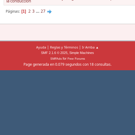
la conducción
2
3
...
27
Páginas
1
|
|
Ayuda
Reglas y Términos
Ir Arriba ▲
,
SMF 2.1.6 © 2025
Simple Machines
for
SMFAds
Free Forums
Page generada en 0.079 segundos con 18 consultas.