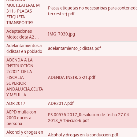
MULTILATERAL M
Placas etiquetas no necesarioas para contenedo
311.- PLACAS
terrestre).pdf
ETIQUETA
TRANSPORTES
Adaptaciones
IMG_7030.jpg
Motocicleta A2 ...
Adelantamientos a
adelantamiento_ciclistas.pdf
ciclistas en poblado
ADENDA A LA
INSTRUCCIÓN
2/2021 DE LA
FISCALIA
ADENDA INSTR. 2-21.pdf
SUPERIOR
ANDALUCIA,CEUTA
Y MELILLA
ADR 2017
ADR2017.pdf
AEPD multa con
PS-00576-2017_Resolucion-de-fecha-27-04-
2000 euros a
2018_Art-ii-culo-6.pdf
persona
Alcohol y drogas en
Alcohol y drogas en la conducción.pdf