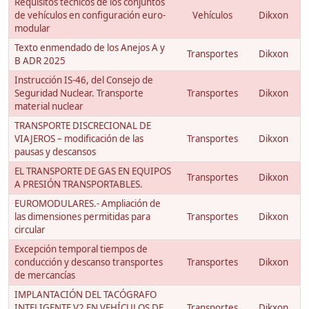
Requisitos técnicos de los conjuntos
de vehículos en configuración euro-
Vehículos
Dikxon
modular
Texto enmendado de los Anejos A y
Transportes
Dikxon
B ADR 2025
Instrucción IS-46, del Consejo de
Seguridad Nuclear. Transporte
Transportes
Dikxon
material nuclear
TRANSPORTE DISCRECIONAL DE
VIAJEROS – modificación de las
Transportes
Dikxon
pausas y descansos
EL TRANSPORTE DE GAS EN EQUIPOS
Transportes
Dikxon
A PRESIÓN TRANSPORTABLES.
EUROMODULARES.- Ampliación de
las dimensiones permitidas para
Transportes
Dikxon
circular
Excepción temporal tiempos de
conducción y descanso transportes
Transportes
Dikxon
de mercancías
IMPLANTACIÓN DEL TACÓGRAFO
INTELIGENTE V2 EN VEHÍCULOS DE
Transportes
Dikxon